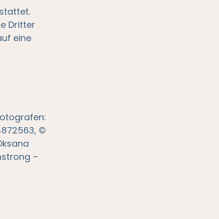
tattet.
e Dritter
auf eine
i
Fotografen:
4872563, ©
 Oksana
mstrong –