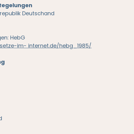
 Regelungen
republik Deutschand
ngen: HebG
setze-im- internet.de/hebg_1985/
ng
d