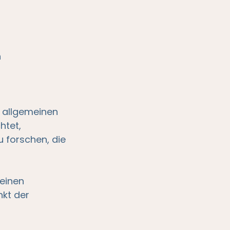
n
n allgemeinen
htet,
 forschen, die
einen
nkt der