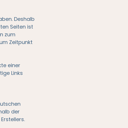
haben. Deshalb
en Seiten ist
den zum
zum Zeitpunkt
kte einer
ige Links
eutschen
halb der
rstellers.