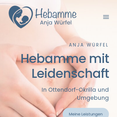
ANJA WÜRFEL
Hebamme mit
Leidenschaft
In Ottendorf-Okrilla und
Umgebung
Meine Leistungen