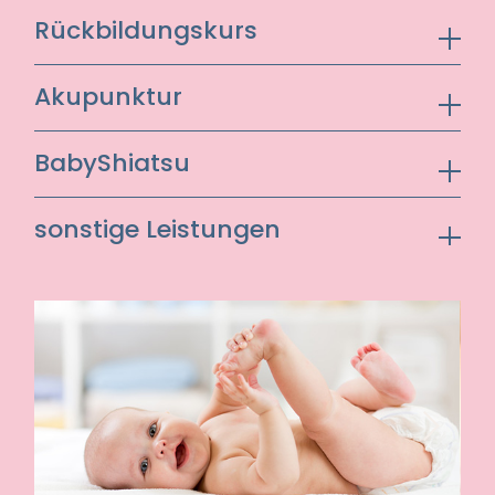
Im Wochenbett begleite ich Sie einfühlsam
Rückbildungskurs
umfassende Informationen rund um
in der sensiblen Zeit nach der Geburt – in
Schwangerschaft, Geburt und die erste Zeit
der vertrauten Umgebung Ihres Zuhauses.
Der Rückbildungskurs unterstützt Ihren
mit Ihrem Kind. Atem- und
Akupunktur
Ich unterstütze Sie bei der körperlichen
Körper dabei, sich nach der
Entspannungsübungen sowie praktische
Erholung und Wundheilung sowie bei allen
Schwangerschaft zu regenerieren. Gezielte
Tipps helfen, Vertrauen in den eigenen
Akupunktur kann begleitend in
Fragen rund um das Stillen, die Ernährung
BabyShiatsu
Übungen stärken insbesondere
Körper zu entwickeln. Ziel ist es, Sie gut
Schwangerschaft und Wochenbett
und die Pflege Ihres Neugeborenen. Dabei
Beckenboden und Muskulatur. Gleichzeitig
informiert und gestärkt auf die Geburt
eingesetzt werden. Sie wird unter anderem
stehe ich Ihnen mit fachlicher Kompetenz,
BabyShiatsu ist eine einfühlsame, auf den
erhalten Sie wertvolle Hinweise für den
vorzubereiten.
sonstige Leistungen
zur Linderung von Beschwerden, zur
Ruhe und individueller Beratung zuverlässig
Grundlagen des Shiatsu basierende
Alltag mit Ihrem Baby.
Geburtsvorbereitung oder zur Unterstützung
zur Seite.
Methode aus Japan, die gezielt auf die
An dem Rückbildungskurs kann ca. ab der 6.
Geburtsvorbereitungskurse finden in der
– Babymassage
der Regeneration angewendet. Die
Bedürfnisse von Säuglingen und ihren
Lebenswoche des Babys teilgenommen
Gruppe oder einzeln statt. Auch Onlinekurse
– Traditionelle chinesische Medizin
Behandlung erfolgt individuell und orientiert
Die Wochenbettbetreuung findet im
Bezugspersonen abgestimmt ist. Durch
werden.
sind möglich. Werdende Väter sind herzlich
– Rebirthing
sich an Ihren persönlichen Bedürfnissen.
Anschluss des KH-Aufenthaltes statt und
achtsame Berührung und sanften Druck
willkommen.
– Tragetuchberatung
kann 12 Wochen und bei Stillproblemen
werden Entwicklung, Körperwahrnehmung
Ihr Baby können sie zum Rückbildungskurs
– Taping
Ergänzend die Ohrakupunktur und
weitere 6 Monate in Anspruch genommen
und Regulation des Kindes unterstützt.
gern mitbringen.
– Schüßlersalze
Moxibustion.
werden.
– Pflanzenheilkunde
Als ausgebildete Entwicklungsbegleiterin im
Die Kosten für den Rückbildungskurs werden
– Onlinekurse
Sehr hilfreich ist die geburtsvorbereitende
Die Kosten für das Wochenbett werden von
Shiatsu verbinde ich fachliche Kompetenz
von der KK getragen.