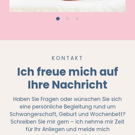
Akupunktur ab der 36.
der KK getragen.
mit einem ganzheitlichen Blick auf die
Schwangerschaftswoche, sie trägt zur
individuellen Reifungsschritte Ihres Kindes.
Erleichterung der Geburt bei.
BabyShiatsu kann das Wohlbefinden
fördern, die Bindung stärken und Eltern darin
Empfehlenswert sind 4 Sitzungen bis zur
bestärken, ihr Kind aufmerksam und sicher
40.SSW, dass heißt 1 mal pro Woche ca. 20
in seiner Entwicklung zu begleiten.
Minuten.
Für weiterführende Informationen oder bei
KONTAKT
individuellen Fragen stehe ich Ihnen
Ich freue mich auf
jederzeit gerne zur Verfügung.
Ihre Nachricht
Haben Sie Fragen oder wünschen Sie sich
eine persönliche Begleitung rund um
Schwangerschaft, Geburt und Wochenbett?
Schreiben Sie mir gern – ich nehme mir Zeit
für Ihr Anliegen und melde mich